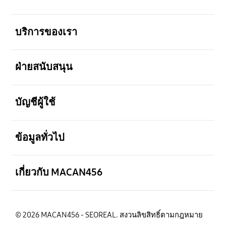
เปิด
บริการของเรา
เปิด
ฝ่ายสนับสนุน
เปิด
บัญชีผู้ใช้
เปิด
ข้อมูลทั่วไป
เปิด
เกี่ยวกับ MACAN456
© 2026 MACAN456 - SEOREAL. สงวนลิขสิทธิ์ตามกฎหมาย