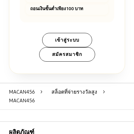
ถอนเงินขั้นต่ำเพียง 100 บาท
เข้าสู่ระบบ
สมัครสมาชิก
MACAN456
>
สล็อตที่จ่ายรางวัลสูง
>
MACAN456
เปิด
Footer Navigation
ผลิตภัณฑ์